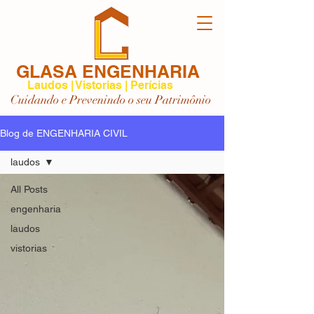
GLASA ENGENHARIA
Laudos | Vistorias | Perícias
Cuidando e Prevenindo o seu Patrimônio
Blog de ENGENHARIA CIVIL
laudos
All Posts
engenharia
laudos
vistorias