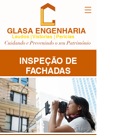
GLASA ENGENHARIA
Laudos | Vistorias | Perícias
Cuidando e Prevenindo o seu Patrimônio
INSPEÇÃO DE
FACHADAS