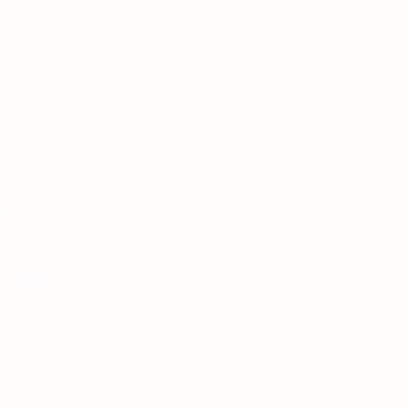
- Palmas (TO)
 Aracaju (SE) - Maceió (AL)
ul
i
va Conceição
Belo
i
 Santo Antônio
Guedala