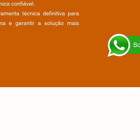
ica confiável.
ramenta técnica definitiva para
ema e garantir a solução mais
A PAMPLONA, 145 - JARDIM PAULISTA - CEP 014
900
E-mail:
glasaeng.consultoria@gmail.com
​(11) 95924 4201