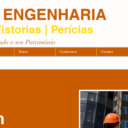
 ENGENHARIA
istorias | Perícias
ndo o seu Patrimônio
Sobre
Customers
Contact
on