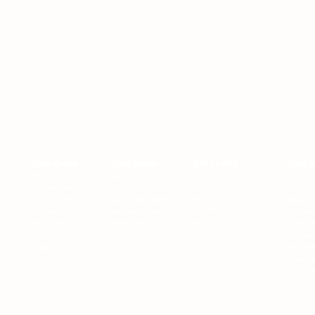
 EM TODO O BRASIL
Região Sudeste:
São Paulo (SP) - Rio de Janeiro (RJ) - Belo Horizonte (MG) - Vitória (ES)
Região Sul
:
Curitiba (PR) - Florianópolis (SC) - Porto Alegre (RS)
Região Centro-Oeste:
Brasília (DF) - Goiânia (GO) - Campo Grande (MS) - Cuiabá (MT)
Região Norte:
anaus (AM) - Belém (PA) - Rio Branco (AC) - Macapá (AP) - Porto Velho (RO) - Boa Vista (RR) 
Região Nordeste:
- Fortaleza (CE) - São Luís (MA) - João Pessoa (PB) - Teresina (PI) - Recife (PE) - Natal (RN) -
 EM TODAS AS ZONAS DA CIDADE DE SÃO PAULO
Zona Leste
Zona Oeste
Zona Norte
Zona S
Tatuapé
o
Pinheiros
Santana
Itaim Bib
Jardim Anália Franco
Vila Madalena
Tucuruvi
Jardins
Mooca
Alto de Pinheiros
Jardim São Bento
Moema
Vila Prudente
Perdizes
Alto de Santana
Vila No
Brás
s
Pacaembu
Mandaqui
Campo 
Sumaré
Brooklin
Lapa
Morumb
Chácara
Jardim 
S NA REGIÃO METROPOLITANA E NO INTERIOR DE SÃO PAULO