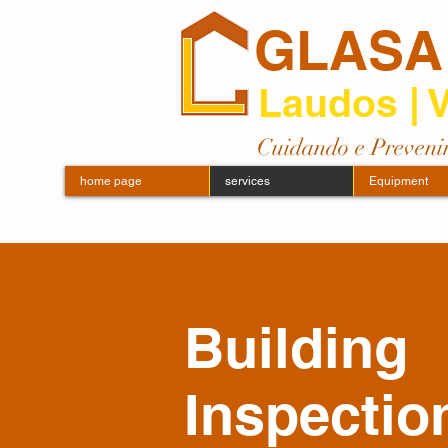
GLASA
Laudos | V
Cuidando e Preveni
home page
services
Equipment
Building
Inspecti