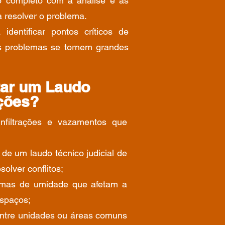
o completo com a análise e as
 resolver o problema.
identificar pontos críticos de
os problemas se tornem grandes
tar um Laudo
ações?
infiltrações e vazamentos que
e um laudo técnico judicial de
solver conflitos;
emas de umidade que afetam a
espaços;
tre unidades ou áreas comuns